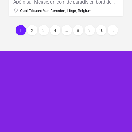
Apéro sur Meuse, un coin de paradis en bord de Meuse.
Quai Edouard Van Beneden, Liège, Belgium
1
2
3
4
...
8
9
10
→