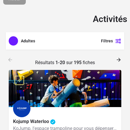
1100M² d'espace de
jeux aménagé
Activités
Cliquer ici
Adultes
Filtres
Résultats
1-20
sur
195
fiches
Kojump Waterloo
KoJump, l'espace trampoline pour vous dépenser en sautant dans tous les sens