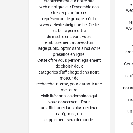
établissement sur notre site
é
web ainsi que sur l'ensemble des
web
sites et plateformes
représentant le groupe média
re
www.activitesbelgique.be. Cette
www
visibilité permettra
de mettre en avant votre
établissement auprès d'un
large public, optimisant ainsi votre
larg
présence en ligne.
Cette offre vous permet également
Cett
de choisir deux
catégories d'affichage dans notre
caté
moteur de
recherche interne, pour garantir une
reche
meilleure
visibilité dans les domaines qui
vi
vous concernent. Pour
un affichage dans plus de deux
un
catégories, un
supplément sera demandé.
s