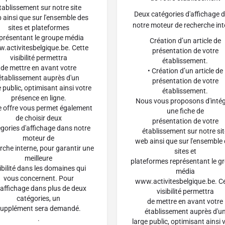
tablissement sur notre site
Deux catégories d'affichage 
 ainsi que sur l'ensemble des
notre moteur de recherche int
sites et plateformes
présentant le groupe média
Création d’un article de
.activitesbelgique.be. Cette
présentation de votre
visibilité permettra
établissement.
de mettre en avant votre
• Création d’un article de
établissement auprès d'un
présentation de votre
e public, optimisant ainsi votre
établissement.
présence en ligne.
Nous vous proposons d'intég
e offre vous permet également
une fiche de
de choisir deux
présentation de votre
gories d'affichage dans notre
établissement sur notre si
moteur de
web ainsi que sur l'ensemble
rche interne, pour garantir une
sites et
meilleure
plateformes représentant le g
sibilité dans les domaines qui
média
vous concernent. Pour
www.activitesbelgique.be. C
 affichage dans plus de deux
visibilité permettra
catégories, un
de mettre en avant votre
upplément sera demandé.
établissement auprès d'u
.
large public, optimisant ainsi 