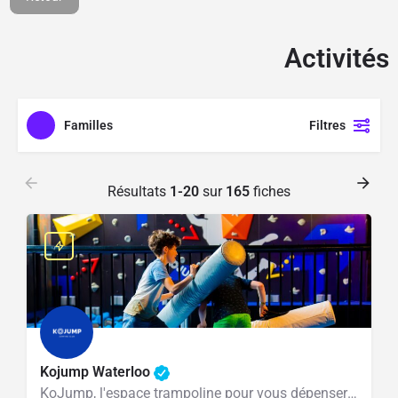
1100M² d'espace de
jeux aménagé
Activités
Cliquer ici
Familles
Filtres
Résultats
1-20
sur
165
fiches
Kojump Waterloo
KoJump, l'espace trampoline pour vous dépenser en sautant dans tous les sens