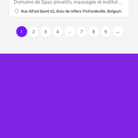
Domaine de Spas privatifs, massages et institut de beauté. En amoureux, en solo, en duo, en famille
Rue Alfred Barré 62, Bois-de-Villers Profondeville, Belgium
1
2
3
4
...
7
8
9
→