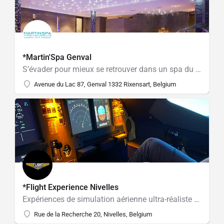
*Martin'Spa Genval
S’évader pour mieux se retrouver dans un spa du Brabant wallon
Avenue du Lac 87, Genval 1332 Rixensart, Belgium
*Flight Experience Nivelles
Expériences de simulation aérienne ultra-réaliste pour tous! Grand-public, activités enfants, entraînement pilotes, team-buildings, stage peur de l’avion. Simulateur de vol Airbus A320 et bientôt d’avions de chasse!
Rue de la Recherche 20, Nivelles, Belgium