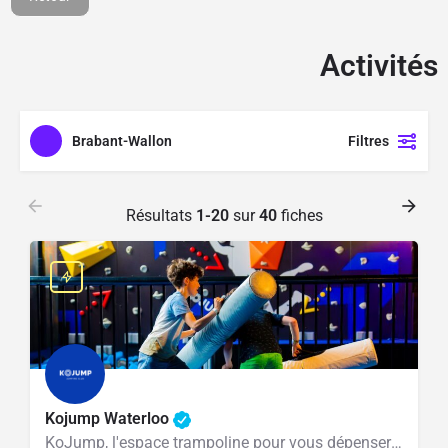
1100M² d'espace de
jeux aménagé
Activités
Cliquer ici
Brabant-Wallon
Filtres
Résultats
1-20
sur
40
fiches
Kojump Waterloo
KoJump, l'espace trampoline pour vous dépenser en sautant dans tous les sens