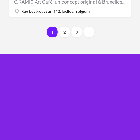
C.RAMIC Art Café, un concept original à Bruxelles pour laisser libre cours à votre créativité
Rue Lesbroussart 112, Ixelles, Belgium
1
2
3
→