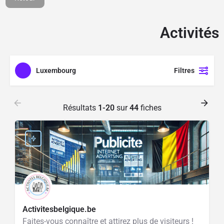
1100M² d'espace de
jeux aménagé
Activités
Cliquer ici
Luxembourg
Filtres
Résultats
1-20
sur
44
fiches
Activitesbelgique.be
Faites-vous connaître et attirez plus de visiteurs !