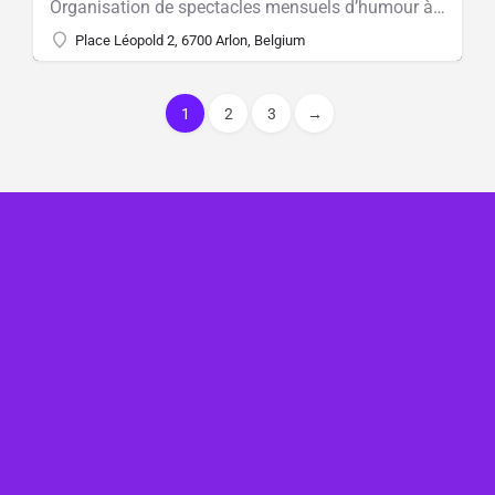
Organisation de spectacles mensuels d’humour à Arlon dans le cadre intimiste de l’ancien Palais
Place Léopold 2, 6700 Arlon, Belgium
1
2
3
→